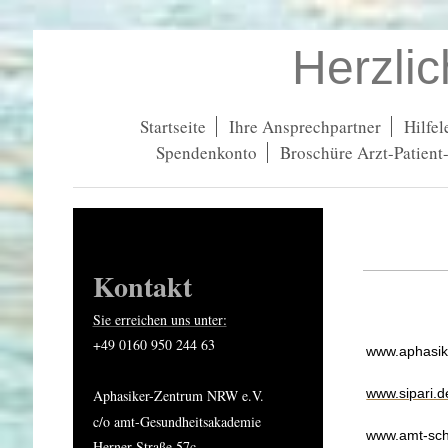
Herzli
Startseite
Ihre Ansprechpartner
Hilfel
Spendenkonto
Broschüre Arzt-Patient
Kontakt
Sie erreichen uns unter:
+49 0160 950 244 63
www.aphasik
www.sip
Aphasiker-Zentrum NRW e.V.
c/o amt-Gesundheitsakademie
www.
amt-sc
Herner Straße 57c