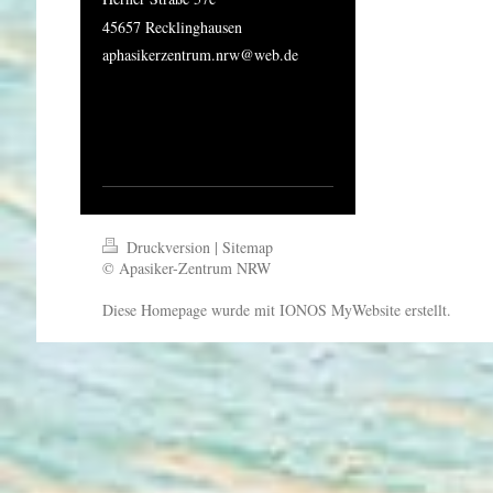
45657 Recklinghausen
aphasikerzentrum.nrw@web.de
Druckversion
|
Sitemap
© Apasiker-Zentrum NRW
Diese Homepage wurde mit
IONOS MyWebsite
erstellt.